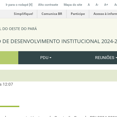
Ir para o rodapé
[4]
Alto contraste
Mapa do site
A
A-
A+
A
Simplifique!
Comunica BR
Participe
Acesso à infor
L DO OESTE DO PARÁ
 DE DESENVOLVIMENTO INSTITUCIONAL 2024-2
PDU
REUNIÕES
s 12:07