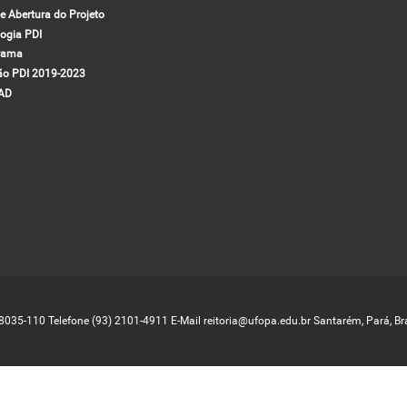
e Abertura do Projeto
ogia PDI
rama
ão PDI 2019-2023
EAD
68035-110 Telefone (93) 2101-4911 E-Mail reitoria@ufopa.edu.br Santarém, Pará, Bra