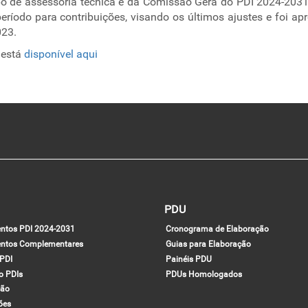
po de assessoria técnica e da Comissão Gera do PDI 2024-203
ríodo para contribuições, visando os últimos ajustes e foi ap
2023.
 está
disponível aqui
PDU
ntos PDI 2024-2031
Cronograma de Elaboração
ntos Complementares
Guias para Elaboração
 PDI
Painéis PDU
co PDIs
PDUs Homologados
ção
ões