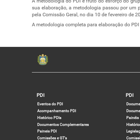
A metodologia do PDI é fruto do esforço do gru
sua elaboração, a metodologia passou por um pe
pela Comissão Geral, no dia 10 de fevereiro de 
A metodologia completa para elaboração do PDI
PDI
PDI
Eventos do PDI
Docume
Acompanhamento PDI
Docume
Histórico PDIs
Painéis
Documentos Complementares
Históri
Paineis PDI
Legisla
Comissões e GT's
Comiss