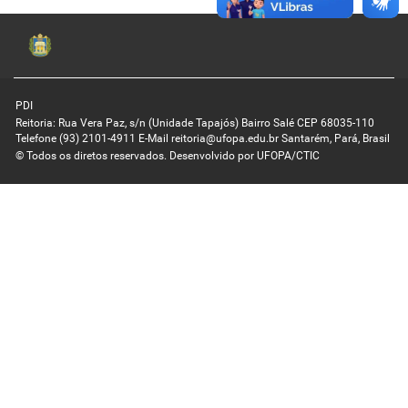
PDI
Reitoria: Rua Vera Paz, s/n (Unidade Tapajós) Bairro Salé CEP 68035-110
Telefone (93) 2101-4911 E-Mail reitoria@ufopa.edu.br Santarém, Pará, Brasil
© Todos os diretos reservados. Desenvolvido por
UFOPA/CTIC